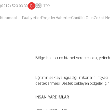
(0212) 523 03 30
TRY
Kurumsal
Faaliyetler
Projeler
Haberler
Gönüllü Olun
Zekat H
Bölge insanlarına hizmet verecek okul, yetimha
Eğitimin sekteye uğradığı, imkânların ihtiya
desteklenmesi. Destek bekleyen bölgeler için i
İNSANİ YARDIMLAR