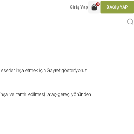
0
Giriş Yap
BAĞIŞ YAP
ı eserler inşa etmek için Gayret gösteriyoruz.
n inşa ve tamir edilmesi, araç-gereç yönünden