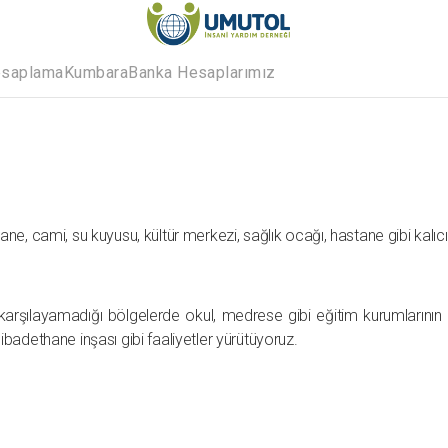
esaplama
Kumbara
Banka Hesaplarımız
ne, cami, su kuyusu, kültür merkezi, sağlık ocağı, hastane gibi kalıc
cı karşılayamadığı bölgelerde okul, medrese gibi eğitim kurumlarını
badethane inşası gibi faaliyetler yürütüyoruz.