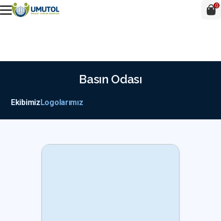
0
Basın Odası
Ekibimiz
Logolarımız