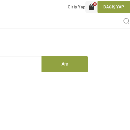
0
Giriş Yap
BAĞIŞ YAP
Ara