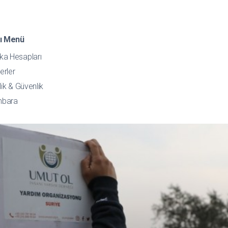
lı Menü
ka Hesapları
erler
ilik & Güvenlik
bara