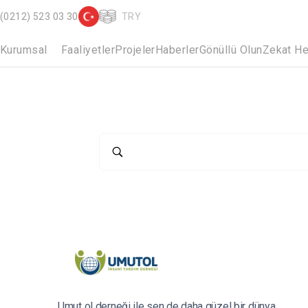
(0212) 523 03 30
TRY
Kurumsal
Faaliyetler
Projeler
Haberler
Gönüllü Olun
Zekat H
Umut ol derneği ile sen de daha güzel bir dünya